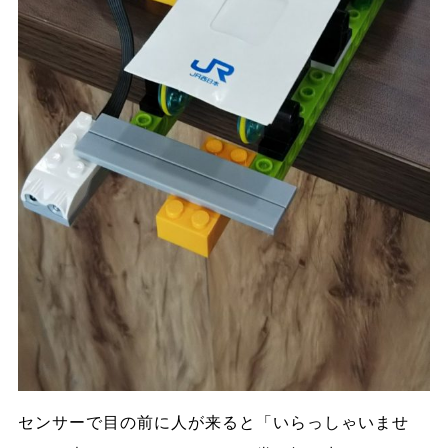
センサーで目の前に人が来ると「いらっしゃいませ