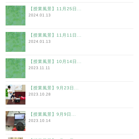
【授業風景】11月25日...
2024.01.13
【授業風景】11月11日...
2024.01.13
【授業風景】10月14日...
2023.11.11
【授業風景】9月23日...
2023.10.28
【授業風景】9月9日...
2023.10.14