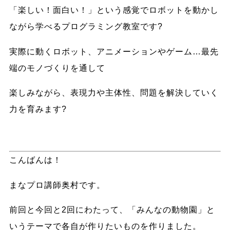
「楽しい！面白い！」という感覚でロボットを動かし
ながら学べるプログラミング教室です?
実際に動くロボット、アニメーションやゲーム…最先
端のモノづくりを通して
楽しみながら、表現力や主体性、問題を解決していく
力を育みます?
こんばんは！
まなプロ講師奥村です。
前回と今回と2回にわたって、「みんなの動物園」と
いうテーマで各自が作りたいものを作りました。