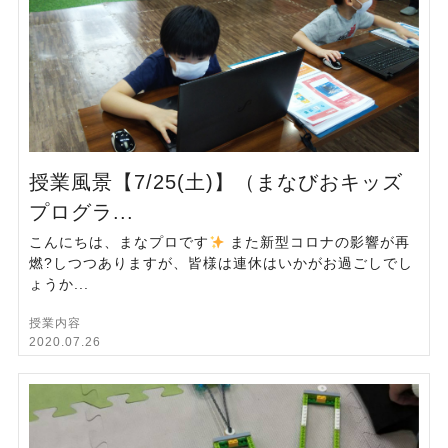
授業風景【7/25(土)】（まなびおキッズ
プログラ...
こんにちは、まなプロです
また新型コロナの影響が再
燃?しつつありますが、皆様は連休はいかがお過ごしでし
ょうか...
授業内容
2020.07.26