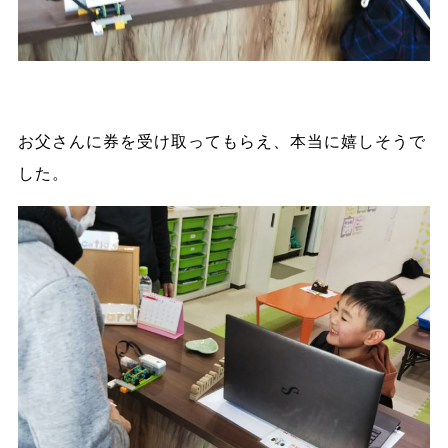
お父さんに券を受け取ってもらえ、本当に嬉しそうで
した。