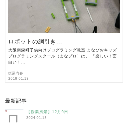
ロボットの綱引き...
大阪南森町子供向けプログラミング教室 まなびおキッズ
プログラミングスクール（まなプロ）は、 「楽しい！面
白い！...
授業内容
2019.01.13
最新記事
【授業風景】12月9日...
2024.01.13