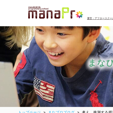
運営：アフタースクー
まな
トップページ
まなプロブログ
考え、推測する授