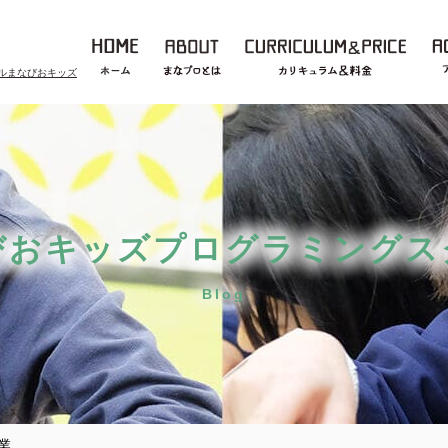
ルまなびおキッズ
びおキッズプログラミングス
Blog
業