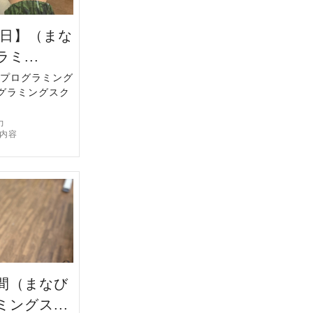
4日】（まな
ミ...
プログラミング
グラミングスク
力
内容
間（まなび
ングス...