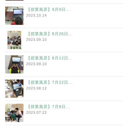
【授業風景】9月9日...
2023.10.14
【授業風景】8月26日...
2023.09.10
【授業風景】8月12日...
2023.09.10
【授業風景】7月22日...
2023.08.12
【授業風景】7月8日...
2023.07.22