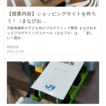
【授業内容】ショッピングサイトを作ろ
う！（まなびお...
大阪南森町の子ども向けプログラミング教室 まなびおキ
ッズプログラミングスクール（まなプロ）は、 「楽し
い！面白...
授業内容
2021.12.05