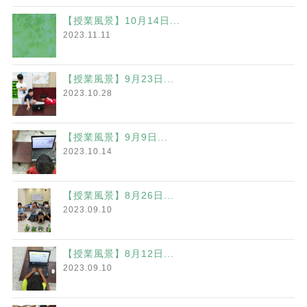
【授業風景】10月14日...
2023.11.11
【授業風景】9月23日...
2023.10.28
【授業風景】9月9日...
2023.10.14
【授業風景】8月26日...
2023.09.10
【授業風景】8月12日...
2023.09.10