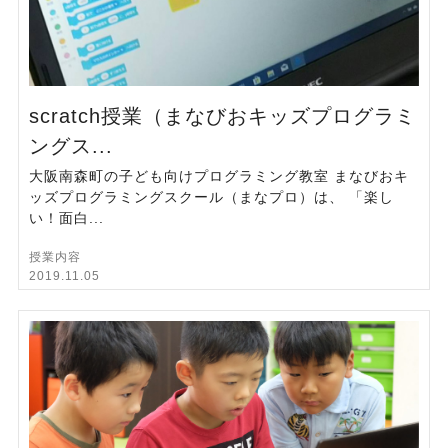
scratch授業（まなびおキッズプログラミ
ングス...
大阪南森町の子ども向けプログラミング教室 まなびおキ
ッズプログラミングスクール（まなプロ）は、 「楽し
い！面白...
授業内容
2019.11.05