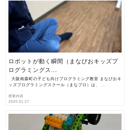
ロボットが動く瞬間（まなびおキッズプ
ログラミングス...
大阪南森町の子ども向けプログラミング教室 まなびおキ
ッズプログラミングスクール（まなプロ）は、 ...
授業内容
2020.01.27