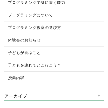
プログラミングで身に着く能力
プログラミングについて
プログラミング教室の選び方
体験会のお知らせ
子どもが喜ぶこと
子どもを連れてどこ行こう？
授業内容
アーカイブ