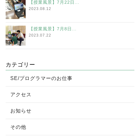
【授業風景】7月22日...
2023.08.12
【授業風景】7月8日...
2023.07.22
カテゴリー
SE/プログラマーのお仕事
アクセス
お知らせ
その他