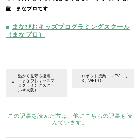
室 まなプロです
まなびおキッズプログラミングスクール
（まなプロ）
温かく見守る授業
ロボット授業 （EV
（まなびおキッズプ
3、WEDO）
ログラミングスクー
ル＠大阪）
この記事を読んだ方は、他にこちらの記事も読
んでいます。