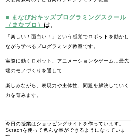
まなびおキッズプログラミングスクール
（まなプロ）
は、
「楽しい！面白い！」という感覚でロボットを動かし
ながら学べるプログラミング教室です。
実際に動くロボット、アニメーションやゲーム…最先
端のモノづくりを通して
楽しみながら、表現力や主体性、問題を解決していく
力を育みます。
今日の授業はショッピングサイトを作っています。
Scrachを使って色んな事ができるようになっていま